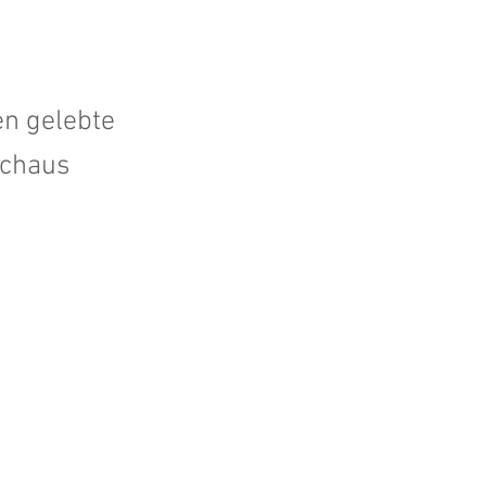
en gelebte
rchaus